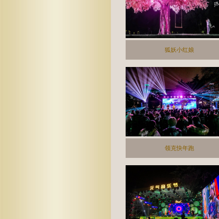
狐妖小红娘
领克快年跑