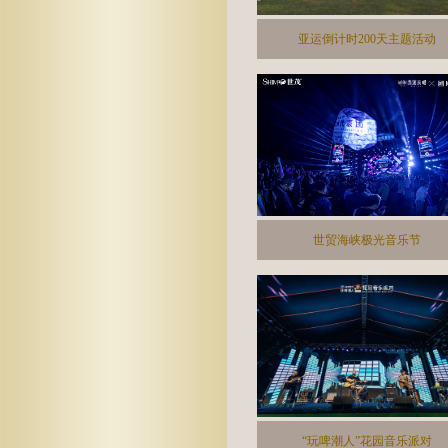
亚运倒计时200天主题活动
世贸海峡极光音乐节
“玩啤潮人”花园音乐派对